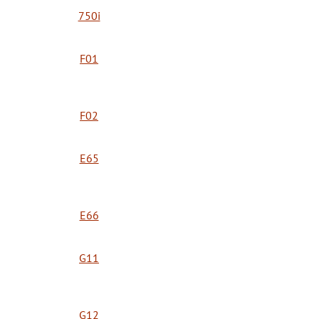
750i
F01
F02
E65
E66
G11
G12