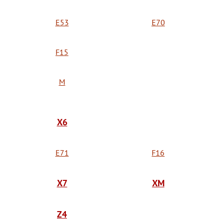
E53
E70
F15
M
X6
E71
F16
X7
XM
Z4