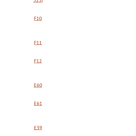
525i
F10
F11
F12
E60
E61
E39