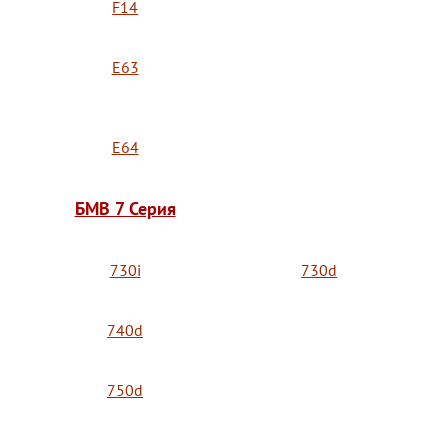
F14
E63
E64
БМВ 7 Серия
730i
730d
740d
750d