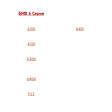
БМВ 6 Серия
630i
640i
650i
630d
640d
F13