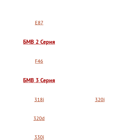
E87
БМВ 2 Серия
F46
БМВ 3 Серия
318i
320i
320d
330i