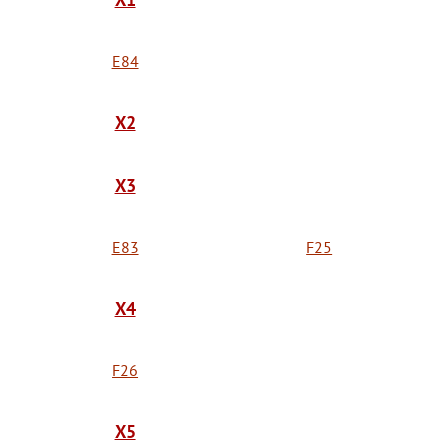
E84
X2
X3
E83
F25
X4
F26
X5