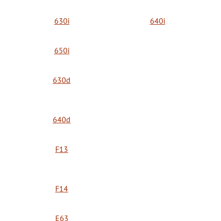
630i
640i
650i
630d
640d
F13
F14
E63