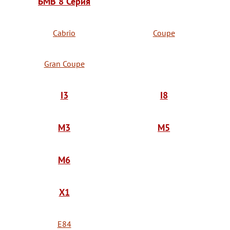
БМВ 8 Серия
Cabrio
Coupe
Gran Coupe
I3
I8
M3
M5
M6
X1
E84