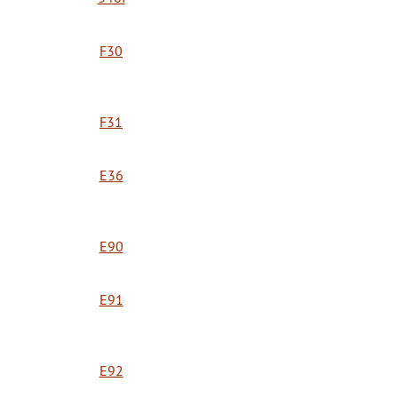
F30
F31
E36
E90
E91
E92