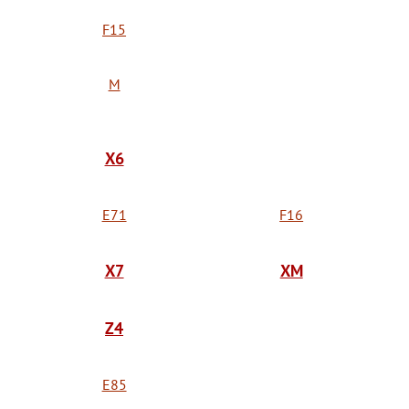
F15
M
X6
E71
F16
X7
XM
Z4
E85