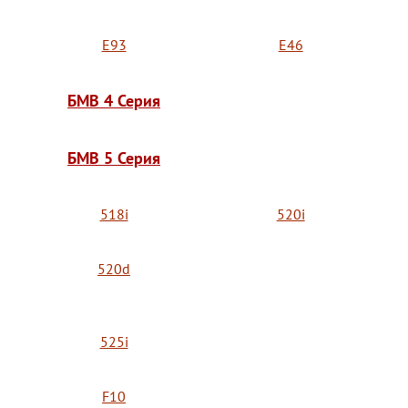
E93
E46
БМВ 4 Серия
БМВ 5 Серия
518i
520i
520d
525i
F10