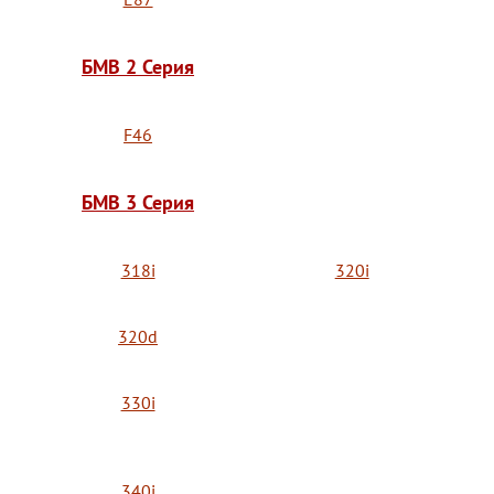
БМВ 2 Серия
F46
БМВ 3 Серия
318i
320i
320d
330i
340i