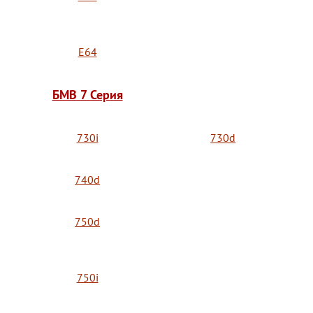
E64
БМВ 7 Серия
730i
730d
740d
750d
750i