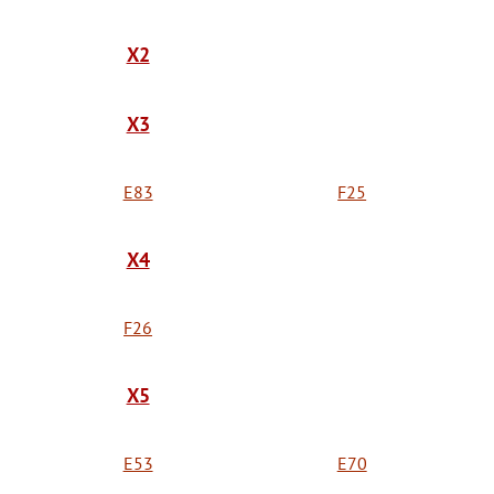
X2
X3
E83
F25
X4
F26
X5
E53
E70