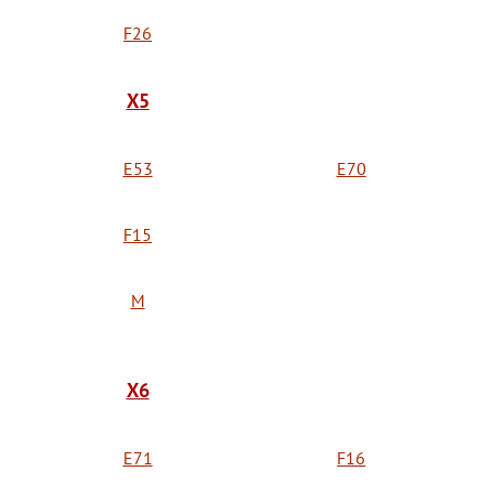
F26
X5
E53
E70
F15
M
X6
E71
F16