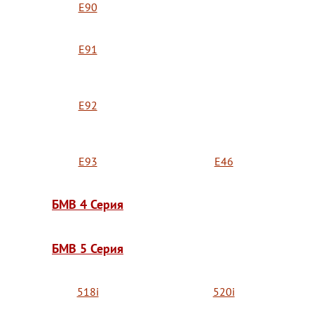
E90
E91
E92
E93
E46
БМВ 4 Серия
БМВ 5 Серия
518i
520i