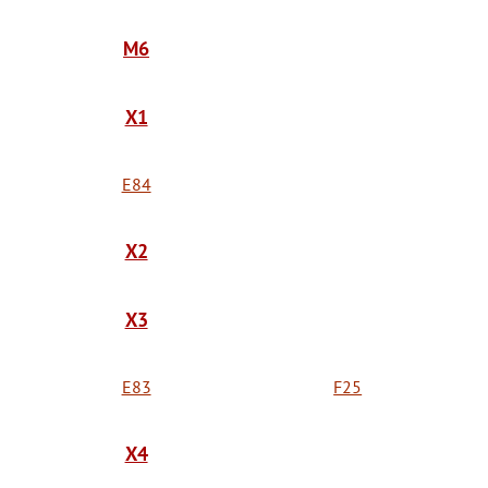
M6
X1
E84
X2
X3
E83
F25
X4