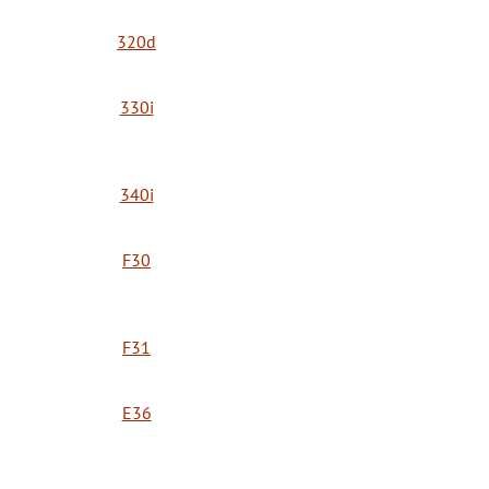
320d
330i
340i
F30
F31
E36