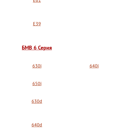
E61
E39
БМВ 6 Серия
630i
640i
650i
630d
640d