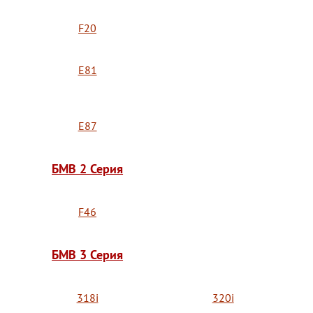
F20
E81
E87
БМВ 2 Серия
F46
БМВ 3 Серия
318i
320i