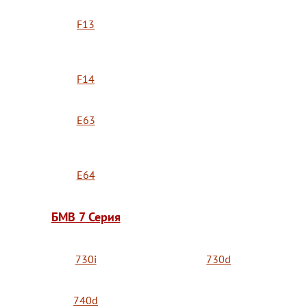
F13
F14
E63
E64
БМВ 7 Серия
730i
730d
740d