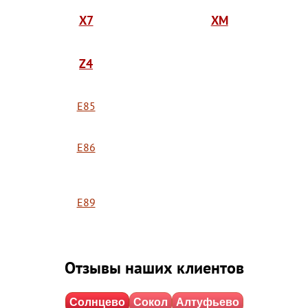
X7
XM
Z4
E85
E86
E89
Отзывы наших клиентов
Солнцево
Сокол
Алтуфьево